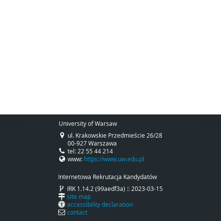
University of Warsaw
ul. Krakowskie Przedmieście 26/28
00-927 Warszawa
tel: 22 55 44 214
www:
https://www.uw.edu.pl
Internetowa Rekrutacja Kandydatów
IRK 1.14.2 (99aedf3a) :: 2023-03-15
site map
accessibility declaration
contact