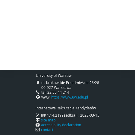
University of Warsaw
ul. Krakowskie Przedmieście 26/28
00-927 Warszawa
tel: 22 55 44 214
www:
https://www.uw.edu.pl
Internetowa Rekrutacja Kandydatów
IRK 1.14.2 (99aedf3a) :: 2023-03-15
site map
accessibility declaration
contact