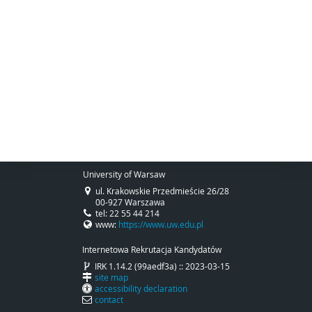
University of Warsaw
ul. Krakowskie Przedmieście 26/28
00-927 Warszawa
tel: 22 55 44 214
www:
https://www.uw.edu.pl
Internetowa Rekrutacja Kandydatów
IRK 1.14.2 (99aedf3a) :: 2023-03-15
site map
accessibility declaration
contact