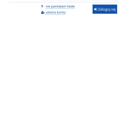
nie pamiętam hasła
Zaloguj się
utwórz konto