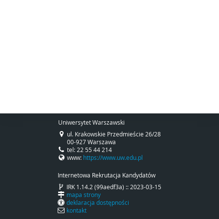
Uniwersytet Warszawski
ul. Krakowskie Przedmieście 26/28
00-927 Warszawa
tel: 22 55 44 214
www:
https://www.uw.edu.pl
Internetowa Rekrutacja Kandydatów
IRK 1.14.2 (99aedf3a) :: 2023-03-15
mapa strony
deklaracja dostępności
kontakt