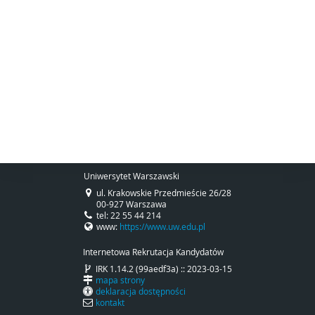
Uniwersytet Warszawski
ul. Krakowskie Przedmieście 26/28
00-927 Warszawa
tel: 22 55 44 214
www:
https://www.uw.edu.pl
Internetowa Rekrutacja Kandydatów
IRK 1.14.2 (99aedf3a) :: 2023-03-15
mapa strony
deklaracja dostępności
kontakt