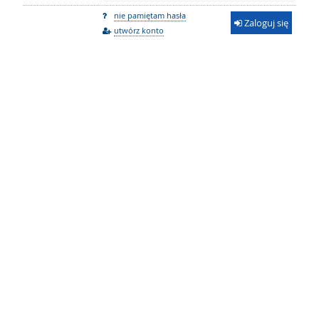
nie pamiętam hasła
Zaloguj się
utwórz konto