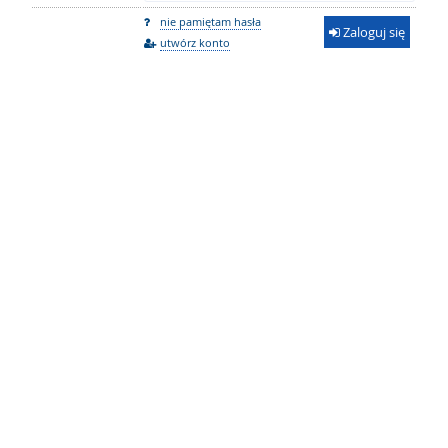
nie pamiętam hasła
Zaloguj się
utwórz konto