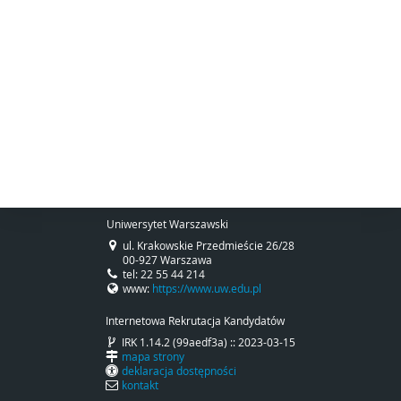
Uniwersytet Warszawski
ul. Krakowskie Przedmieście 26/28
00-927 Warszawa
tel: 22 55 44 214
www:
https://www.uw.edu.pl
Internetowa Rekrutacja Kandydatów
IRK 1.14.2 (99aedf3a) :: 2023-03-15
mapa strony
deklaracja dostępności
kontakt