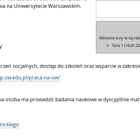
ia na Uniwersytecie Warszawskim.
Minione tury w tej rek
Tura 1 (16.01.2
W
dczeń socjalnych, dostęp do szkoleń oraz wsparcie w zakre
bsp.uw.edu.pl/praca-na-uw/
osoba ma prowadzić badania naukowe w dyscyplinie matem
mickiego