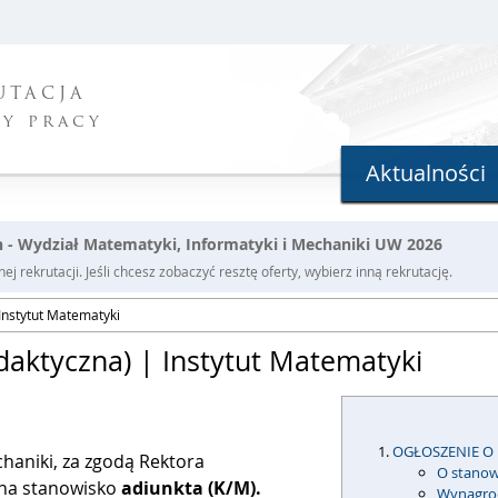
UTACJA
ty pracy
Aktualności
h - Wydział Matematyki, Informatyki i Mechaniki UW 2026
j rekrutacji. Jeśli chcesz zobaczyć resztę oferty, wybierz inną rekrutację.
Instytut Matematyki
aktyczna) | Instytut Matematyki
OGŁOSZENIE O
haniki, za zgodą Rektora
O stanow
 na stanowisko
adiunkta (K/M).
Wynagro