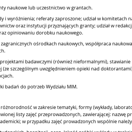
anty naukowe lub uczestnictwo w grantach.
 i wyróżnienia; referaty zaproszone; udział w komitetach
ictw oraz instytucji przyznających granty; udział w redakcj
oraz opiniowaniu dorobku naukowego.
 zagranicznych ośrodkach naukowych, współpraca naukowa 
ch.
i projektami badawczymi (również nieformalnymi), stawiani
ej (ze szczególnym uwzględnieniem opieki nad doktorantami
cjach.
i badań do potrzeb Wydziału MIM.
 różnorodność w zakresie tematyki, formy (wykłady, laborato
ionej listy zajęć przeprowadzonych, zawierającej: nazwę pr
k akademicki; w przypadku zajęć prowadzonych wspólnie należy