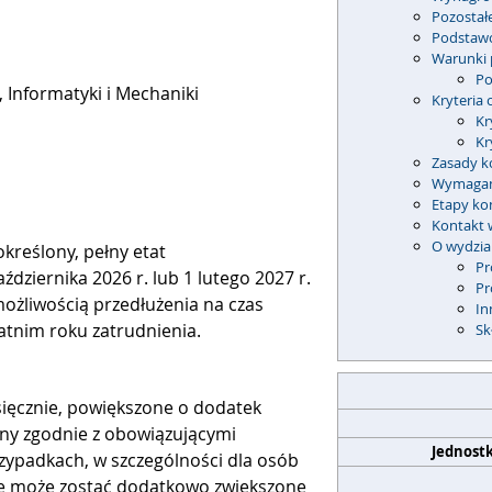
Pozostał
Podstaw
Warunki 
Po
 Informatyki i Mechaniki
Kryteria
Kr
Kr
Zasady k
Wymagan
Etapy ko
Kontakt 
O wydzial
kreślony, pełny etat
Pr
aździernika 2026 r. lub 1 lutego 2027 r.
Pr
 możliwością przedłużenia na czas
In
atnim roku zatrudnienia.
Sk
sięcznie, powiększone o dodatek
ny zgodnie z obowiązującymi
Jednost
zypadkach, w szczególności dla osób
e może zostać dodatkowo zwiększone