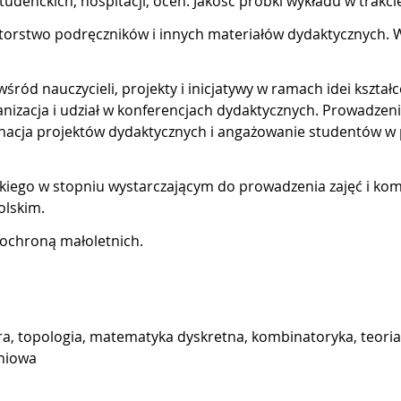
studenckich, hospitacji, ocen. Jakość próbki wykładu w trakci
utorstwo podręczników i innych materiałów dydaktycznych. 
ód nauczycieli, projekty i inicjatywy w ramach idei kształcen
izacja i udział w konferencjach dydaktycznych. Prowadzenie
nacja projektów dydaktycznych i angażowanie studentów w 
elskiego w stopniu wystarczającym do prowadzenia zajęć i 
olskim.
ą ochroną małoletnich.
ra, topologia, matematyka dyskretna, kombinatoryka, teor
eniowa