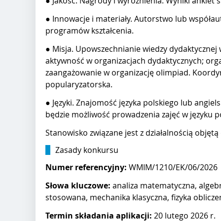
● Jakość. Nagrody i wyróżnienia. Wyniki ankiet 
● Innowacje i materiały. Autorstwo lub współa
programów kształcenia.
● Misja. Upowszechnianie wiedzy dydaktycznej wśr
aktywność w organizacjach dydaktycznych; organ
zaangażowanie w organizację olimpiad. Koordy
popularyzatorska.
● Języki. Znajomość języka polskiego lub angi
będzie możliwość prowadzenia zajęć w języku p
Stanowisko związane jest z działalnością objęt
Zasady konkursu
Numer referencyjny:
WMIM/1210/EK/06/2026
Słowa kluczowe:
analiza matematyczna, algeb
stosowana, mechanika klasyczna, fizyka oblicz
Termin składania aplikacji:
20 lutego 2026 r.