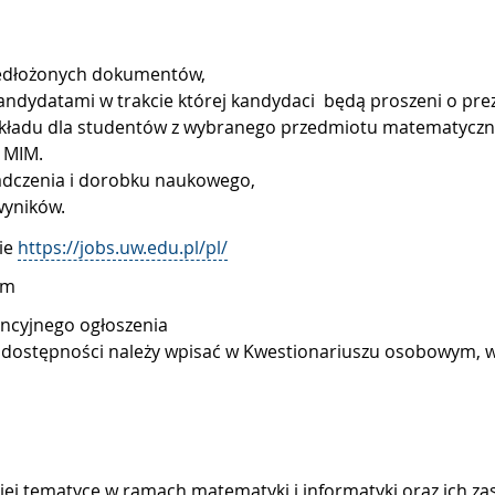
zedłożonych dokumentów,
 kandydatami w trakcie której kandydaci będą proszeni o p
ykładu dla studentów z wybranego przedmiotu matematyczn
e MIM.
iadczenia i dorobku naukowego,
 wyników.
nie
https://jobs.uw.edu.pl/pl/
em
encyjnego ogłoszenia
 dostępności należy wpisać w Kwestionariuszu osobowym, w
kiej tematyce w ramach matematyki i informatyki oraz ich 