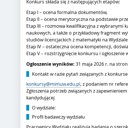
Konkurs składa się z następujących etapów:
Etap I – ocena formalna dokumentów,
Etap II – ocena merytoryczna na podstawie pr
Etap III – rozmowa kwalifikacyjna z wybranymi
naukowych, a także o przykładowy fragment w
studiów licencjackich z matematyki na Wydzial
Etap IV – ostateczna ocena kompetencji, dośw
Etap V – rozstrzygnięcie konkursu i ogłoszenie
Ogłoszenie wyników:
31 maja 2026 r. na stro
Kontakt w razie pytań związanych z konkurs
konkursy@mimuw.edu.pl
, z podaniem nr refer
Zgłoszenia potrzeb związanych z zapewnieniem
kandydującej
O wydziale:
Profil badawczy wydziału
Pracownicy Wydziału realizują badania o szero