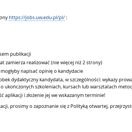
rony
https://jobs.uw.edu.pl/pl/
:
sem publikacji
 zamierza realizować (nie więcej niż 2 strony)
 mogłyby napisać opinię o kandydacie
ek dydaktyczny kandydata, w szczególności: wykazy prowad
 o ukończonych szkoleniach, kursach lub warsztatach meto
aplikacji i złożenie jej we wskazanym terminie!
i, prosimy o zapoznanie się z Polityką otwartej, przejrzyste