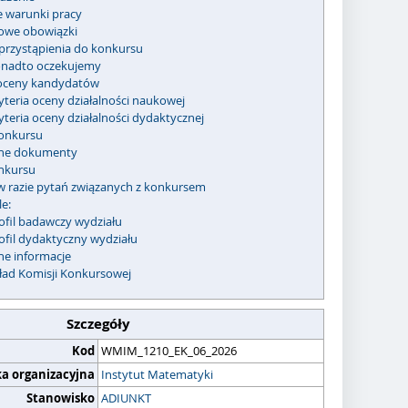
e warunki pracy
owe obowiązki
przystąpienia do konkursu
nadto oczekujemy
 oceny kandydatów
yteria oceny działalności naukowej
yteria oceny działalności dydaktycznej
onkursu
e dokumenty
nkursu
w razie pytań związanych z konkursem
e:
ofil badawczy wydziału
ofil dydaktyczny wydziału
ne informacje
ład Komisji Konkursowej
Szczegóły
Kod
WMIM_1210_EK_06_2026
ka organizacyjna
Instytut Matematyki
Stanowisko
ADIUNKT