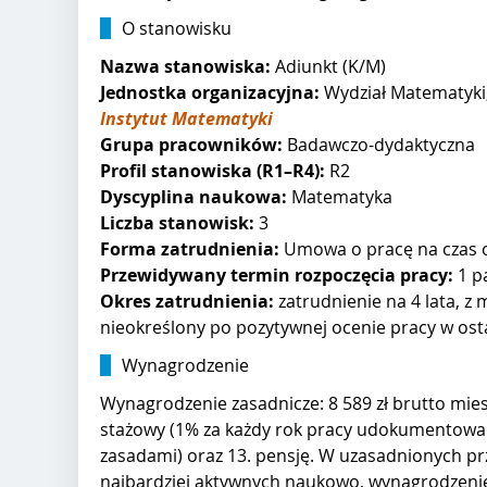
O stanowisku
Nazwa stanowiska:
Adiunkt (K/M)
Jednostka organizacyjna:
Wydział Matematyki,
Instytut
Matematyki
Grupa pracowników:
Badawczo-dydaktyczna
Profil stanowiska (R1–R4):
R2
Dyscyplina naukowa:
Matematyka
Liczba stanowisk:
3
Forma zatrudnienia:
Umowa o pracę na czas o
Przewidywany termin rozpoczęcia pracy:
1 p
Okres zatrudnienia:
zatrudnienie na
4 lata, z
nieokreślony po pozytywnej ocenie pracy w ost
Wynagrodzenie
Wynagrodzenie zasadnicze: 8 589 zł brutto mie
stażowy (1% za każdy rok pracy udokumentowa
zasadami) oraz 13. pensję. W uzasadnionych pr
najbardziej aktywnych naukowo, wynagrodzeni